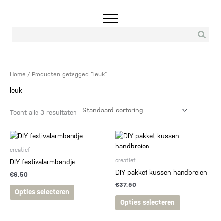
Ga
naar
de
inhoud
Home
/ Producten getagged “leuk”
leuk
Toont alle 3 resultaten
creatief
creatief
DIY festivalarmbandje
DIY pakket kussen handbreien
€
6,50
€
37,50
Dit
Opties selecteren
product
Dit
Opties selecteren
heeft
product
meerdere
heeft